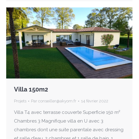
Villa 150m2
Projets
Par
conseiller@akyom.fr
14 février 2022
Villa T4 avec terrasse couverte Superficie 150 m²
Chambres 3 Magnifique villa en U avec 3
chambres dont une suite parentale avec dressing
et salle d’eau. 2 chambres et 1 salle de bain. 1