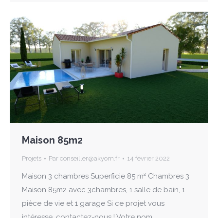
Maison 85m2
Projets
Par
conseiller@akyom.fr
14 février 2022
Maison 3 chambres Superficie 85 m² Chambres 3
Maison 85m2 avec 3chambres, 1 salle de bain, 1
pièce de vie et 1 garage Si ce projet vous
intéresse, contactez-nous ! Votre nom